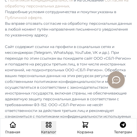
с
Политикой конфиденциальности
и на основании
Согласия на
обработку персональных данных
.
Подробные условия сотрудничества и покупки указаны в
Публичной оферте
.
Вы вправе отозвать согласие на обработку персональных данных
в любой момент путём направления письменного уведомления
по указанному адресу.
Сайт содержит ссылки на профили в социальных сетях и
мессенджерах (Telegram, WhatsApp, YouTube, VK и др.). При
переходе по этим ссылкам вы покидаете сайт ООО «СБЛ-Регион»
и попадаете на ресурсы третьих лиц, в том числе иностранных
компаний, не подконтрольных ООО «СБЛ-Регион». Обработка
ваших персональных данных на этих ресурсах регулируется их
собственными политиками конфиденциальности и может
осуществляться в соответствии с законодательством
иностранных государств, включая страны, не обеспечивающие
адекватную защиту персональных данных в соответствии с
требованиями ФЗ-152. ООО «СБЛ-Регион» не несёт
ответственности за действия третьих лиц и рекомендует
ознакомиться с политиками конфиденциальности используемых
вами сервисов.
Главная
Каталог
Корзина
Телеграм