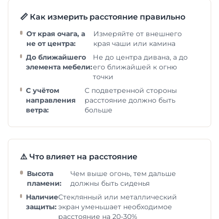
📏 Как измерить расстояние правильно
От края очага, а
Измеряйте от внешнего
не от центра:
края чаши или камина
До ближайшего
Не до центра дивана, а до
элемента мебели:
его ближайшей к огню
точки
С учётом
С подветренной стороны
направления
расстояние должно быть
ветра:
больше
⚠️ Что влияет на расстояние
Высота
Чем выше огонь, тем дальше
пламени:
должны быть сиденья
Наличие
Стеклянный или металлический
защиты:
экран уменьшает необходимое
расстояние на 20-30%