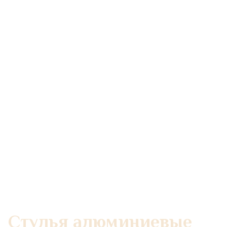
Главная
/
Каталог мебели
/
Стулья алюминиевые для кафе и ресторанов
Стулья алюминиевые