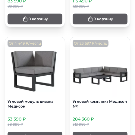
83 590 ₽
115 490 ₽
89 990 ₽
129 990 ₽
В корзину
В корзину
От 4 449 ₽/месяц
От 23 697 ₽/месяц
Угловой модуль дивана
Угловой комплект Медисон
Медисон
№1
53 390 ₽
284 360 ₽
58 990 ₽
313 960 ₽