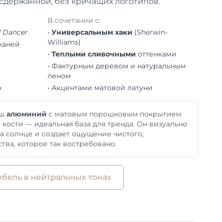
 сдержанной, без кричащих логотипов.
В сочетании с:
 Dancer
•
Универсальным хаки
(Sherwin-
Williams)
каней
•
Теплыми сливочными
оттенками
• Фактурным деревом и натуральным
леном
р
• Акцентами матовой латуни
ш
алюминий
с матовым порошковым покрытием
 кости — идеальная база для тренда. Он визуально
на солнце и создает ощущение чистого,
тва, которое так востребовано.
бель в нейтральных тонах