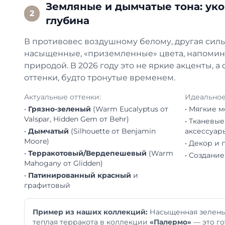
Земляные и дымчатые тона: ук
2
глубина
В противовес воздушному белому, другая сил
насыщенные, «приземленные» цвета, напомин
природой. В 2026 году это не яркие акценты, 
оттенки, будто тронутые временем.
Актуальные оттенки:
Идеальное
•
Грязно-зеленый
(Warm Eucalyptus от
• Мягкие 
Valspar, Hidden Gem от Behr)
• Тканевые
•
Дымчатый
(Silhouette от Benjamin
аксессуар
Moore)
• Декор и 
•
Терракотовый/Вердепешевый
(Warm
• Создание
Mahogany от Glidden)
•
Патинированный красный
и
графитовый
Пример из наших коллекций:
Насыщенная зелень,
теплая терракота в коллекции
«Палермо»
— это го