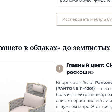
рефлексию будет фундамент
Исследовать мебель б
ующего в облаках» до землистых
Главный цвет: C
1
роскоши»
Впервые за 25 лет
Panton
(PANTONE 11-4201)
— в кач
белый, а нейтральный, во
олицетворяет чистый лист
в шумном мире. Этот трен