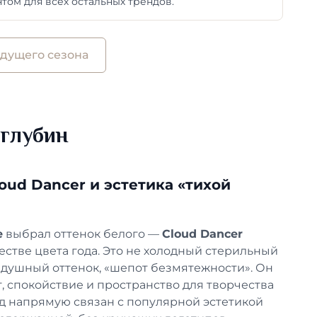
ом для всех остальных трендов.
удущего сезона
 глубин
loud Dancer и эстетика «тихой
e
выбрал оттенок белого —
Cloud Dancer
естве цвета года. Это не холодный стерильный
здушный оттенок, «шепот безмятежности». Он
, спокойствие и пространство для творчества
д напрямую связан с популярной эстетикой