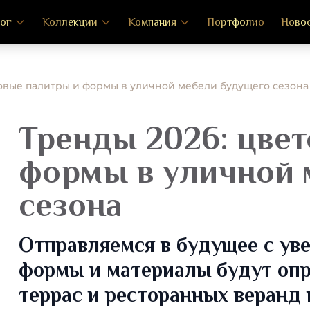
ог
Коллекции
Компания
Портфолио
Ново
товые палитры и формы в уличной мебели будущего сезона
Тренды 2026: цве
формы в уличной 
сезона
Отправляемся в будущее с уве
формы и материалы будут опр
террас и ресторанных веранд 