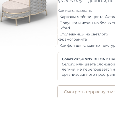
quiet luxury
— дорогой, но
Как использовать:
• Каркасы мебели цвета
Cloud
• Подушки и чехлы из белых т
Oxford
• Столешницы из светлого
керамогранита
• Как фон для сложных тексту
Совет от SUNNY BLIONI:
На
белого или цвета слоновой
легкий, не перегревается 
организованного пространс
Смотреть террасную ме