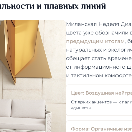
ильности и плавных линий
Миланская Неделя Диза
цвета уже обозначили в
предыдущим итогам
, 
натуральных и экологич
обещает стать времене
от информационного шу
и тактильном комфорте
Цвет: Воздушная нейтр
От ярких акцентов — к пали
«дышать».
Форма: Органичные из