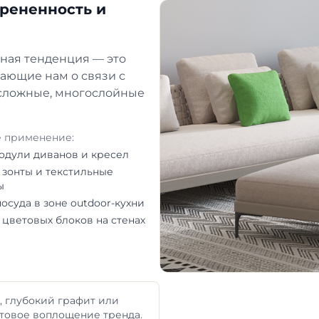
орененность и
ьная тенденция — это
ающие нам о связи с
а сложные, многослойные
 применение:
модули диванов и кресел
 зонты и текстильные
ы
посуда в зоне outdoor-кухни
 цветовых блоков на стенах
 глубокий графит или
товое воплощение тренда.