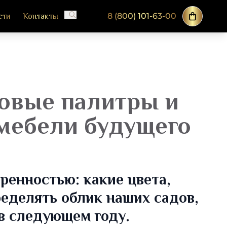
8 (800) 101-63-00
сти
Контакты
товые палитры и
мебели будущего
ренностью: какие цвета,
еделять облик наших садов,
в следующем году.