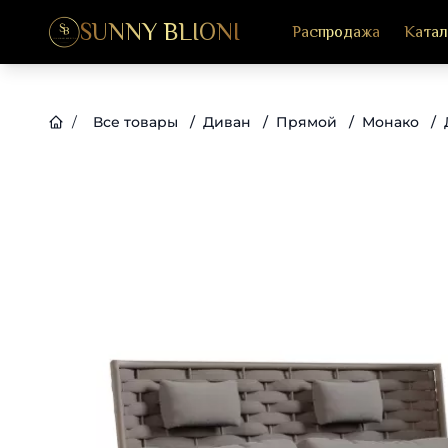
SUNNY BLIONI
Распродажа
Катал
/
Все товары
/
Диван
/
Прямой
/
Монако
/