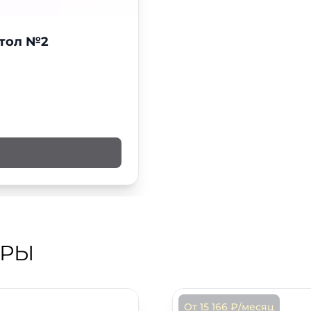
стол №2
АРЫ
От 15 166 ₽/месяц